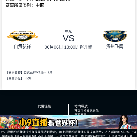
赛事所属类别：中冠
中冠
VS
自贡弘祥
贵州飞鹰
06月06日 13:00
即将开始
【赛事名称】自贡弘祥VS贵州飞鹰
【赛事分类】
中冠
友情链接
站内导航
首页
直播
资讯
录像
重要赛事
德甲视频直播_德甲免费在线实时高清直播_德甲视频直播免费高清视频直播无插件-24直播网
★ 2026德甲直播★24直播网【三羊开泰德甲直播】德甲比赛直播即将燃情上演，24直播网为您提供
一站式免费服务！德甲视频直播平台，让您一键观看高清【德甲视频直播】，身临其境感受球场风
云。德甲视频直播技术确保画面清晰稳定，加上德甲视频直播的零成本优势，人人都能加入狂欢。24
直播网的【德甲视频直播】不止于直播，还包含录像回放，随时回味经典对决。无论通过哪种设备，