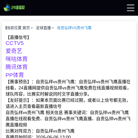
页
当前位置:
首页
足球直播
自贡弘祥VS贵州飞鹰
播
讯
【直播信号】
CCTV5
像
赛事
爱奇艺
咪咕体育
腾讯体育
PP体育
【赛事预告】：自贡弘祥vs贵州飞鹰：自贡弘祥vs贵州飞鹰直播在
线看，24直播网提供自贡弘祥vs贵州飞鹰免费在线直播视频观看，
球队阵容，比赛实时解说同时文字直播分享。
【友好提示】：如果本页面比赛已经过期，或者以上信号都无效，
请进入主页查看最新直播信号
自贡弘祥vs贵州飞鹰 相关信息 赛事关键词：自贡弘祥vs贵州飞鹰
直播在线观看免费、自贡弘祥vs贵州飞鹰直播、自贡弘祥vs贵州飞
鹰直播视频
比赛对阵双方：自贡弘祥vs贵州飞鹰
直播开始时间：2026-06-06 13:00