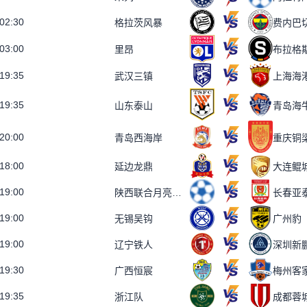
02:30
格拉茨风暴
费内巴
03:00
里昂
布拉格
19:35
武汉三镇
上海海
19:35
山东泰山
青岛海
20:00
青岛西海岸
重庆铜
18:00
大连鲲
延边龙鼎
19:00
陕西联合月亮泊队
长春亚
19:00
无锡吴钩
广州豹
19:00
辽宁铁人
深圳新
19:30
广西恒宸
梅州客
19:35
浙江队
成都蓉