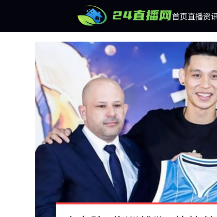
首页
直播
资