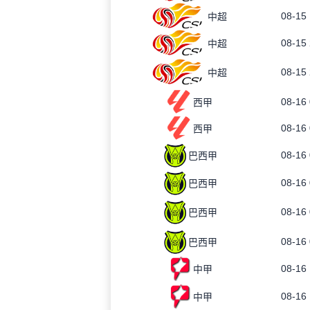
08-15 
中超
08-15 
中超
08-15 
中超
08-16 
西甲
08-16 
西甲
08-16 
巴西甲
08-16 
巴西甲
08-16 
巴西甲
08-16 
巴西甲
08-16 
中甲
08-16 
中甲