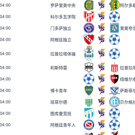
04:00
罗萨里奥中央
阿尔多
04:00
科尔多瓦学院
04:00
门多萨独立
04:00
阿根廷独立
04:00
拉普拉塔体操
04:00
利斯特雷
拉普拉
04:00
纽维尔
04:00
博卡青年
萨斯菲
04:00
班菲尔德
贝尔格
04:00
图库曼竞技
04:00
阿根廷青年人