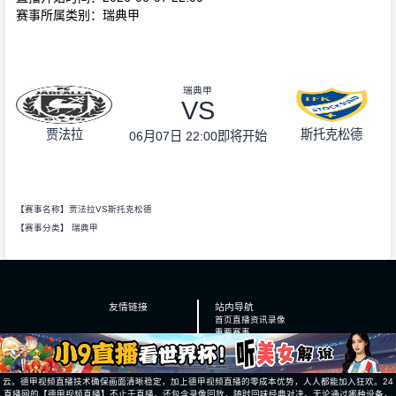
赛事所属类别：瑞典甲
瑞典甲
VS
贾法拉
斯托克松德
06月07日 22:00
即将开始
【赛事名称】贾法拉VS斯托克松德
【赛事分类】
瑞典甲
友情链接
站内导航
首页
直播
资讯
录像
重要赛事
德甲视频直播_德甲免费在线实时高清直播_德甲视频直播免费高清视频直播无插件-24直播网
★ 2026德甲直播★24直播网【三羊开泰德甲直播】德甲比赛直播即将燃情上演，24直播网为您提供
一站式免费服务！德甲视频直播平台，让您一键观看高清【德甲视频直播】，身临其境感受球场风
云。德甲视频直播技术确保画面清晰稳定，加上德甲视频直播的零成本优势，人人都能加入狂欢。24
直播网的【德甲视频直播】不止于直播，还包含录像回放，随时回味经典对决。无论通过哪种设备，