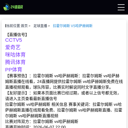
页
当前位置:
首页
足球直播
拉霍尔姆斯 VS哈萨赫姆斯
播
讯
【直播信号】
CCTV5
像
赛事
爱奇艺
咪咕体育
腾讯体育
PP体育
【赛事预告】：拉霍尔姆斯 vs哈萨赫姆斯：拉霍尔姆斯 vs哈萨赫
姆斯直播在线看，24直播网提供拉霍尔姆斯 vs哈萨赫姆斯免费在线
直播视频观看，球队阵容，比赛实时解说同时文字直播分享。
【友好提示】：如果本页面比赛已经过期，或者以上信号都无效，
请进入主页查看最新直播信号
拉霍尔姆斯 vs哈萨赫姆斯 相关信息 赛事关键词：拉霍尔姆斯 vs哈
萨赫姆斯直播在线观看免费、拉霍尔姆斯 vs哈萨赫姆斯直播、拉霍
尔姆斯 vs哈萨赫姆斯直播视频
比赛对阵双方：拉霍尔姆斯 vs哈萨赫姆斯
直播开始时间：2026-06-07 22:00