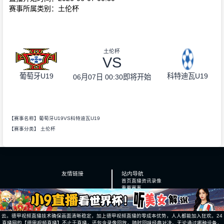
赛事所属类别：土伦杯
土伦杯
VS
葡萄牙U19
科特迪瓦U19
06月07日 00:30
即将开始
【赛事名称】葡萄牙U19VS科特迪瓦U19
【赛事分类】
土伦杯
友情链接
站内导航
首页
直播
资讯
录像
重要赛事
德甲视频直播_德甲免费在线实时高清直播_德甲视频直播免费高清视频直播无插件-24直播网
★ 2026德甲直播★24直播网【三羊开泰德甲直播】德甲比赛直播即将燃情上演，24直播网为您提供
一站式免费服务！德甲视频直播平台，让您一键观看高清【德甲视频直播】，身临其境感受球场风
云。德甲视频直播技术确保画面清晰稳定，加上德甲视频直播的零成本优势，人人都能加入狂欢。24
直播网的【德甲视频直播】不止于直播，还包含录像回放，随时回味经典对决。无论通过哪种设备，