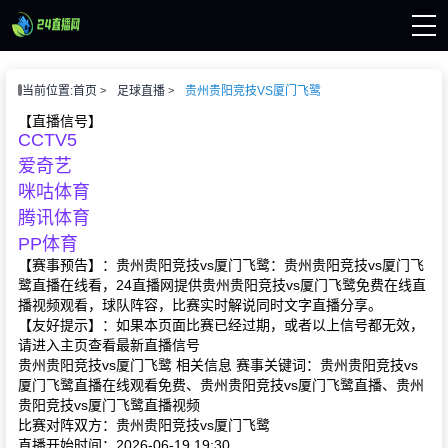
页
当前位置:
首页
足球直播
贵州贵阳竞技VS厦门飞鹭
播
讯
【直播信号】
CCTV5
像
赛事
爱奇艺
咪咕体育
腾讯体育
PP体育
【赛事预告】：贵州贵阳竞技vs厦门飞鹭：贵州贵阳竞技vs厦门飞
鹭直播在线看，24直播网提供贵州贵阳竞技vs厦门飞鹭免费在线直
播视频观看，球队阵容，比赛实时解说同时文字直播分享。
【友好提示】：如果本页面比赛已经过期，或者以上信号都无效，
请进入主页查看最新直播信号
贵州贵阳竞技vs厦门飞鹭 相关信息 赛事关键词：贵州贵阳竞技vs
厦门飞鹭直播在线观看免费、贵州贵阳竞技vs厦门飞鹭直播、贵州
贵阳竞技vs厦门飞鹭直播视频
比赛对阵双方：贵州贵阳竞技vs厦门飞鹭
直播开始时间：2026-06-19 19:30