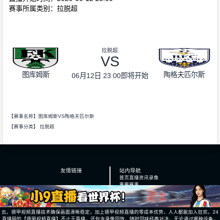
赛事所属类别：拉脱超
拉脱超
VS
图库姆斯
陶格夫匹尔斯
06月12日 23:00
即将开始
【赛事名称】图库姆斯VS陶格夫匹尔斯
【赛事分类】
拉脱超
友情链接
站内导航
首页
直播
资讯
录像
重要赛事
德甲视频直播_德甲免费在线实时高清直播_德甲视频直播免费高清视频直播无插件-24直播网
★ 2026德甲直播★24直播网【三羊开泰德甲直播】德甲比赛直播即将燃情上演，24直播网为您提供
一站式免费服务！德甲视频直播平台，让您一键观看高清【德甲视频直播】，身临其境感受球场风
云。德甲视频直播技术确保画面清晰稳定，加上德甲视频直播的零成本优势，人人都能加入狂欢。24
直播网的【德甲视频直播】不止于直播，还包含录像回放，随时回味经典对决。无论通过哪种设备，